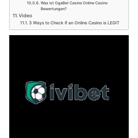
Was ist OgaBet Casino Online Casino
Bewertungen?
Video
3 Ways to Check if an Online Casino is LEGIT