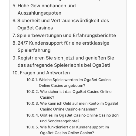
Hohe Gewinnchancen und
Auszahlungsquoten
Sicherheit und Vertrauenswürdigkeit des
OgaBet Casinos
Spielerbewertungen und Erfahrungsberichte
24/7 Kundensupport für eine erstklassige
Spielerfahrung
Registrieren Sie sich jetzt und genießen Sie
das aufregende Spielerlebnis bei OgaBet!
Fragen und Antworten
Welche Spiele werden im OgaBet Casino
Online Casino angeboten?
Wie sicher ist das OgaBet Casino Online
Casino?
Wie kann ich Geld auf mein Konto im OgaBet
Casino Online Casino einzahlen?
Gibt es im OgaBet Casino Online Casino Boni
und Sonderangebote?
Wie funktioniert der Kundensupport im
OgaBet Casino Online Casino?