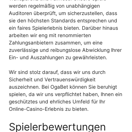
werden regelmäßig von unabhängigen
Auditoren überprüft, um sicherzustellen, dass
sie den höchsten Standards entsprechen und
ein faires Spielerlebnis bieten. Darüber hinaus
arbeiten wir eng mit renommierten
Zahlungsanbietern zusammen, um eine
zuverlässige und reibungslose Abwicklung Ihrer
Ein- und Auszahlungen zu gewährleisten.
Wir sind stolz darauf, dass wir uns durch
Sicherheit und Vertrauenswürdigkeit
auszeichnen. Bei OgaBet können Sie beruhigt
spielen, da wir uns verpflichtet haben, Ihnen ein
geschütztes und ehrliches Umfeld für Ihr
Online-Casino-Erlebnis zu bieten.
Spielerbewertungen