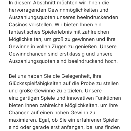
In diesem Abschnitt möchten wir Ihnen die
hervorragenden Gewinnmöglichkeiten und
Auszahlungsquoten unseres beeindruckenden
Casinos vorstellen. Wir bieten Ihnen ein
fantastisches Spielerlebnis mit zahlreichen
Möglichkeiten, um groß zu gewinnen und Ihre
Gewinne in vollen Zügen zu genießen. Unsere
Gewinnchancen sind erstklassig und unsere
Auszahlungsquoten sind beeindruckend hoch.
Bei uns haben Sie die Gelegenheit, Ihre
Glücksspielfähigkeiten auf die Probe zu stellen
und große Gewinne zu erzielen. Unsere
einzigartigen Spiele und innovativen Funktionen
bieten Ihnen zahlreiche Möglichkeiten, um Ihre
Chancen auf einen hohen Gewinn zu
maximieren. Egal, ob Sie ein erfahrener Spieler
sind oder gerade erst anfangen, bei uns finden