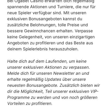
Bei OgaBet Casino erwarten dich regelmäßig
spannende Aktionen und Turniere, die nur für
neue Spieler verfügbar sind. Mit unseren
exklusiven Bonusangeboten kannst du
zusätzliche Belohnungen, tolle Preise und
bessere Gewinnchancen erhalten. Verpasse
keine Gelegenheit, von unseren einzigartigen
Angeboten zu profitieren und das Beste aus
deinem Spielerlebnis herauszuholen.
Halte dich auf dem Laufenden, um keine
unserer exklusiven Aktionen zu verpassen.
Melde dich für unseren Newsletter an und
erhalte regelmäßig Updates über unsere
neuesten Bonusangebote. Zusätzlich bieten wir
dir die Möglichkeit, Teil unserer exklusiven VIP-
Programme zu werden und von noch größeren
Vorteilen zu profitieren.