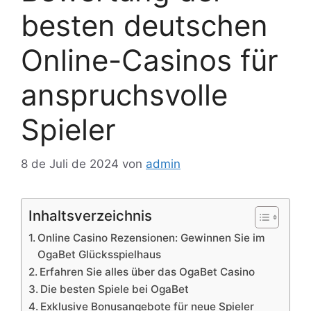
besten deutschen
Online-Casinos für
anspruchsvolle
Spieler
8 de Juli de 2024
von
admin
Inhaltsverzeichnis
Online Casino Rezensionen: Gewinnen Sie im
OgaBet Glücksspielhaus
Erfahren Sie alles über das OgaBet Casino
Die besten Spiele bei OgaBet
Exklusive Bonusangebote für neue Spieler