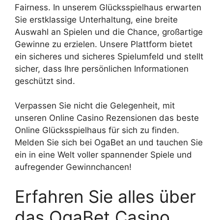
Fairness. In unserem Glücksspielhaus erwarten
Sie erstklassige Unterhaltung, eine breite
Auswahl an Spielen und die Chance, großartige
Gewinne zu erzielen. Unsere Plattform bietet
ein sicheres und sicheres Spielumfeld und stellt
sicher, dass Ihre persönlichen Informationen
geschützt sind.
Verpassen Sie nicht die Gelegenheit, mit
unseren Online Casino Rezensionen das beste
Online Glücksspielhaus für sich zu finden.
Melden Sie sich bei OgaBet an und tauchen Sie
ein in eine Welt voller spannender Spiele und
aufregender Gewinnchancen!
Erfahren Sie alles über
das OgaBet Casino