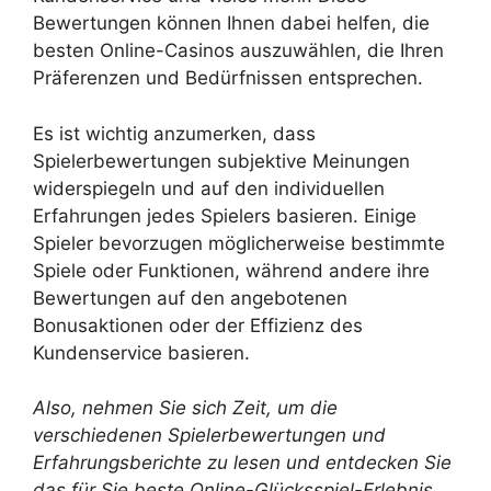
Bewertungen können Ihnen dabei helfen, die
besten Online-Casinos auszuwählen, die Ihren
Präferenzen und Bedürfnissen entsprechen.
Es ist wichtig anzumerken, dass
Spielerbewertungen subjektive Meinungen
widerspiegeln und auf den individuellen
Erfahrungen jedes Spielers basieren. Einige
Spieler bevorzugen möglicherweise bestimmte
Spiele oder Funktionen, während andere ihre
Bewertungen auf den angebotenen
Bonusaktionen oder der Effizienz des
Kundenservice basieren.
Also, nehmen Sie sich Zeit, um die
verschiedenen Spielerbewertungen und
Erfahrungsberichte zu lesen und entdecken Sie
das für Sie beste Online-Glücksspiel-Erlebnis.