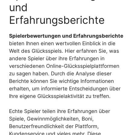
und
Erfahrungsberichte
Spielerbewertungen und Erfahrungsberichte
bieten Ihnen einen wertvollen Einblick in die
Welt des Glücksspiels. Hier erfahren Sie, was
andere Spieler über ihre Erfahrungen in
verschiedenen Online-Glücksspielplattformen
zu sagen haben. Durch die Analyse dieser
Berichte können Sie wichtige Informationen
erhalten, um informierte Entscheidungen über
Ihre eigene Glücksspielaktivität zu treffen.
Echte Spieler teilen ihre Erfahrungen über
Spiele, Gewinnmöglichkeiten, Boni,
Benutzerfreundlichkeit der Plattform,
Kundenservice und vieles mehr. Diese