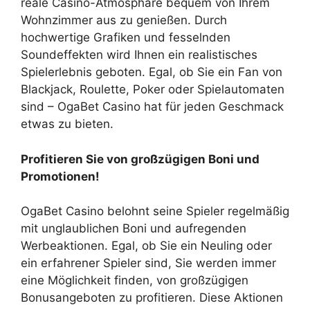
reale Casino-Atmosphäre bequem von Ihrem
Wohnzimmer aus zu genießen. Durch
hochwertige Grafiken und fesselnden
Soundeffekten wird Ihnen ein realistisches
Spielerlebnis geboten. Egal, ob Sie ein Fan von
Blackjack, Roulette, Poker oder Spielautomaten
sind – OgaBet Casino hat für jeden Geschmack
etwas zu bieten.
Profitieren Sie von großzügigen Boni und
Promotionen!
OgaBet Casino belohnt seine Spieler regelmäßig
mit unglaublichen Boni und aufregenden
Werbeaktionen. Egal, ob Sie ein Neuling oder
ein erfahrener Spieler sind, Sie werden immer
eine Möglichkeit finden, von großzügigen
Bonusangeboten zu profitieren. Diese Aktionen