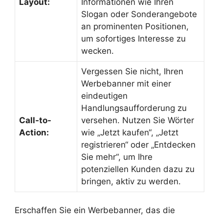
Layout:
Informationen wie Ihren
Slogan oder Sonderangebote
an prominenten Positionen,
um sofortiges Interesse zu
wecken.
Vergessen Sie nicht, Ihren
Werbebanner mit einer
eindeutigen
Handlungsaufforderung zu
Call-to-
versehen. Nutzen Sie Wörter
Action:
wie „Jetzt kaufen“, „Jetzt
registrieren“ oder „Entdecken
Sie mehr“, um Ihre
potenziellen Kunden dazu zu
bringen, aktiv zu werden.
Erschaffen Sie ein Werbebanner, das die