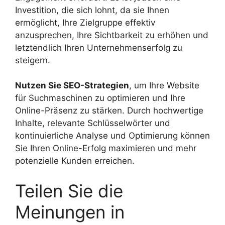
Investition, die sich lohnt, da sie Ihnen
ermöglicht, Ihre Zielgruppe effektiv
anzusprechen, Ihre Sichtbarkeit zu erhöhen und
letztendlich Ihren Unternehmenserfolg zu
steigern.
Nutzen Sie SEO-Strategien
, um Ihre Website
für Suchmaschinen zu optimieren und Ihre
Online-Präsenz zu stärken. Durch hochwertige
Inhalte, relevante Schlüsselwörter und
kontinuierliche Analyse und Optimierung können
Sie Ihren Online-Erfolg maximieren und mehr
potenzielle Kunden erreichen.
Teilen Sie die
Meinungen in