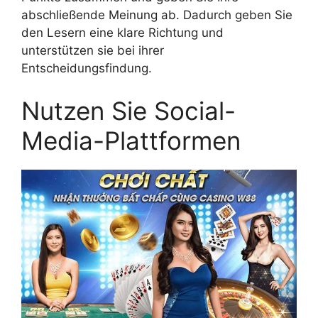
abschließende Meinung ab. Dadurch geben Sie
den Lesern eine klare Richtung und
unterstützen sie bei ihrer
Entscheidungsfindung.
Nutzen Sie Social-
Media-Plattformen