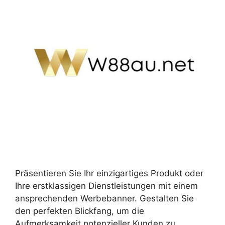
Präsentieren Sie Ihr einzigartiges Produkt oder
Ihre erstklassigen Dienstleistungen mit einem
ansprechenden Werbebanner. Gestalten Sie
den perfekten Blickfang, um die
Aufmerksamkeit potenzieller Kunden zu