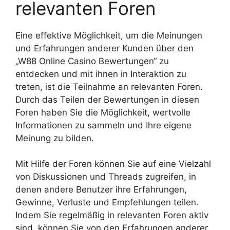
relevanten Foren
Eine effektive Möglichkeit, um die Meinungen
und Erfahrungen anderer Kunden über den
„W88 Online Casino Bewertungen“ zu
entdecken und mit ihnen in Interaktion zu
treten, ist die Teilnahme an relevanten Foren.
Durch das Teilen der Bewertungen in diesen
Foren haben Sie die Möglichkeit, wertvolle
Informationen zu sammeln und Ihre eigene
Meinung zu bilden.
Mit Hilfe der Foren können Sie auf eine Vielzahl
von Diskussionen und Threads zugreifen, in
denen andere Benutzer ihre Erfahrungen,
Gewinne, Verluste und Empfehlungen teilen.
Indem Sie regelmäßig in relevanten Foren aktiv
sind, können Sie von den Erfahrungen anderer