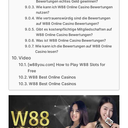
Bewertungen echtes Geld gewinnen?
Wie kann ich W88 Online Casino Bewertungen
nutzen?
Wie vertrauenswürdig sind die Bewertungen
auf W88 Online Casino Bewertungen?
Gibt es kostenpflichtige Mitgliedschaften auf
W88 Online Casino Bewertungen?
Was ist W88 Online Casino Bewertungen?
Wie kann ich die Bewertungen auf W88 Online
Casino lesen?
Video
[w88you.com] How to Play W88 Slots for
Free
W88 Best Online Casinos
W88 Best Online Casinos