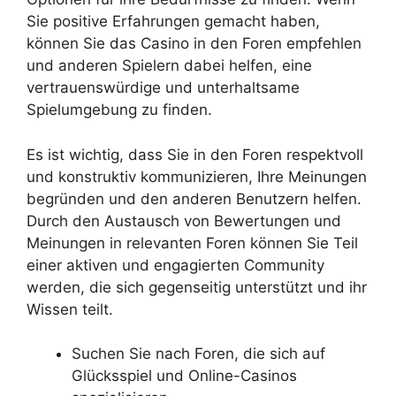
Sie positive Erfahrungen gemacht haben,
können Sie das Casino in den Foren empfehlen
und anderen Spielern dabei helfen, eine
vertrauenswürdige und unterhaltsame
Spielumgebung zu finden.
Es ist wichtig, dass Sie in den Foren respektvoll
und konstruktiv kommunizieren, Ihre Meinungen
begründen und den anderen Benutzern helfen.
Durch den Austausch von Bewertungen und
Meinungen in relevanten Foren können Sie Teil
einer aktiven und engagierten Community
werden, die sich gegenseitig unterstützt und ihr
Wissen teilt.
Suchen Sie nach Foren, die sich auf
Glücksspiel und Online-Casinos