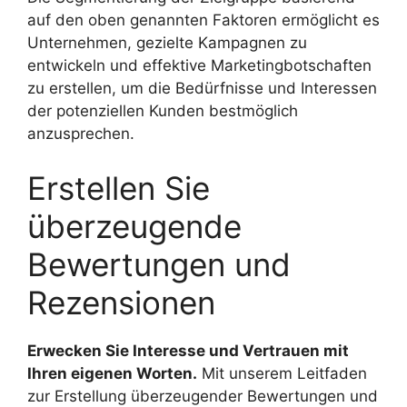
auf den oben genannten Faktoren ermöglicht es
Unternehmen, gezielte Kampagnen zu
entwickeln und effektive Marketingbotschaften
zu erstellen, um die Bedürfnisse und Interessen
der potenziellen Kunden bestmöglich
anzusprechen.
Erstellen Sie
überzeugende
Bewertungen und
Rezensionen
Erwecken Sie Interesse und Vertrauen mit
Ihren eigenen Worten.
Mit unserem Leitfaden
zur Erstellung überzeugender Bewertungen und