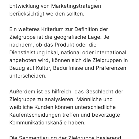
Entwicklung von Marketingstrategien
berücksichtigt werden sollten.
Ein weiteres Kriterium zur Definition der
Zielgruppe ist die geografische Lage. Je
nachdem, ob das Produkt oder die
Dienstleistung lokal, national oder international
angeboten wird, können sich die Zielgruppen in
Bezug auf Kultur, Bedürfnisse und Präferenzen
unterscheiden.
Außerdem ist es hilfreich, das Geschlecht der
Zielgruppe zu analysieren. Männliche und
weibliche Kunden können unterschiedliche
Kaufentscheidungen treffen und bevorzugte
Kommunikationskanäle haben.
Die Segmentierung der Zielgruppe basierend