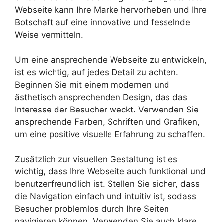
Webseite kann Ihre Marke hervorheben und Ihre
Botschaft auf eine innovative und fesselnde
Weise vermitteln.
Um eine ansprechende Webseite zu entwickeln,
ist es wichtig, auf jedes Detail zu achten.
Beginnen Sie mit einem modernen und
ästhetisch ansprechenden Design, das das
Interesse der Besucher weckt. Verwenden Sie
ansprechende Farben, Schriften und Grafiken,
um eine positive visuelle Erfahrung zu schaffen.
Zusätzlich zur visuellen Gestaltung ist es
wichtig, dass Ihre Webseite auch funktional und
benutzerfreundlich ist. Stellen Sie sicher, dass
die Navigation einfach und intuitiv ist, sodass
Besucher problemlos durch Ihre Seiten
navigieren können. Verwenden Sie auch klare