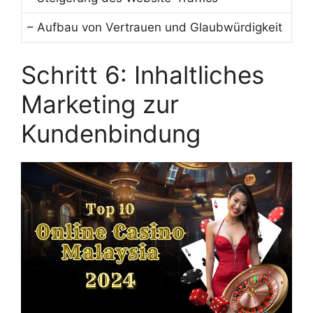
– Aufbau von Vertrauen und Glaubwürdigkeit
Schritt 6: Inhaltliches
Marketing zur
Kundenbindung