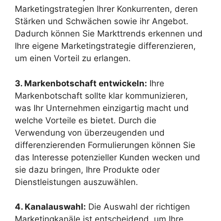
Marketingstrategien Ihrer Konkurrenten, deren
Stärken und Schwächen sowie ihr Angebot.
Dadurch können Sie Markttrends erkennen und
Ihre eigene Marketingstrategie differenzieren,
um einen Vorteil zu erlangen.
3. Markenbotschaft entwickeln:
Ihre
Markenbotschaft sollte klar kommunizieren,
was Ihr Unternehmen einzigartig macht und
welche Vorteile es bietet. Durch die
Verwendung von überzeugenden und
differenzierenden Formulierungen können Sie
das Interesse potenzieller Kunden wecken und
sie dazu bringen, Ihre Produkte oder
Dienstleistungen auszuwählen.
4. Kanalauswahl:
Die Auswahl der richtigen
Marketingkanäle ist entscheidend, um Ihre