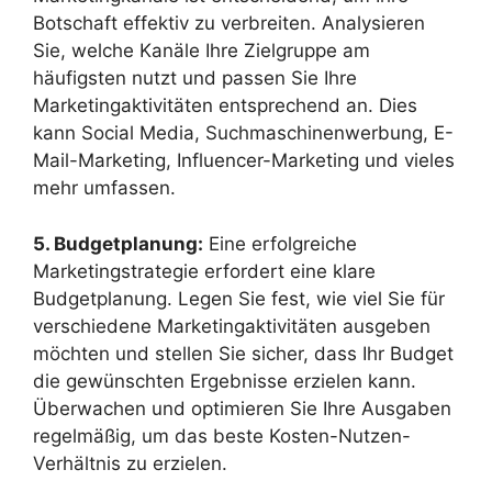
Botschaft effektiv zu verbreiten. Analysieren
Sie, welche Kanäle Ihre Zielgruppe am
häufigsten nutzt und passen Sie Ihre
Marketingaktivitäten entsprechend an. Dies
kann Social Media, Suchmaschinenwerbung, E-
Mail-Marketing, Influencer-Marketing und vieles
mehr umfassen.
5. Budgetplanung:
Eine erfolgreiche
Marketingstrategie erfordert eine klare
Budgetplanung. Legen Sie fest, wie viel Sie für
verschiedene Marketingaktivitäten ausgeben
möchten und stellen Sie sicher, dass Ihr Budget
die gewünschten Ergebnisse erzielen kann.
Überwachen und optimieren Sie Ihre Ausgaben
regelmäßig, um das beste Kosten-Nutzen-
Verhältnis zu erzielen.