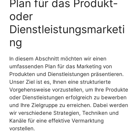
Plan für das Produkt-
oder
Dienstleistungsmarketi
ng
In diesem Abschnitt möchten wir einen
umfassenden Plan für das Marketing von
Produkten und Dienstleistungen präsentieren.
Unser Ziel ist es, Ihnen eine strukturierte
Vorgehensweise vorzustellen, um Ihre Produkte
oder Dienstleistungen erfolgreich zu bewerben
und Ihre Zielgruppe zu erreichen. Dabei werden
wir verschiedene Strategien, Techniken und
Kanäle für eine effektive Vermarktung
vorstellen.