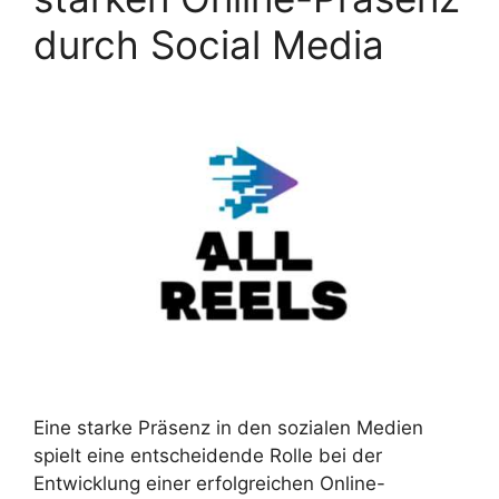
durch Social Media
Eine starke Präsenz in den sozialen Medien
spielt eine entscheidende Rolle bei der
Entwicklung einer erfolgreichen Online-