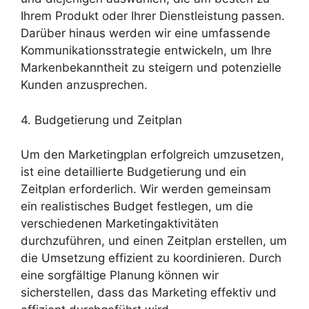
Ihrem Produkt oder Ihrer Dienstleistung passen.
Darüber hinaus werden wir eine umfassende
Kommunikationsstrategie entwickeln, um Ihre
Markenbekanntheit zu steigern und potenzielle
Kunden anzusprechen.
4. Budgetierung und Zeitplan
Um den Marketingplan erfolgreich umzusetzen,
ist eine detaillierte Budgetierung und ein
Zeitplan erforderlich. Wir werden gemeinsam
ein realistisches Budget festlegen, um die
verschiedenen Marketingaktivitäten
durchzuführen, und einen Zeitplan erstellen, um
die Umsetzung effizient zu koordinieren. Durch
eine sorgfältige Planung können wir
sicherstellen, dass das Marketing effektiv und