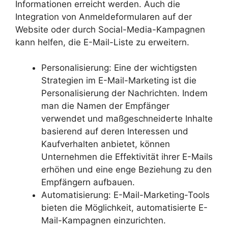
Informationen erreicht werden. Auch die
Integration von Anmeldeformularen auf der
Website oder durch Social-Media-Kampagnen
kann helfen, die E-Mail-Liste zu erweitern.
Personalisierung: Eine der wichtigsten
Strategien im E-Mail-Marketing ist die
Personalisierung der Nachrichten. Indem
man die Namen der Empfänger
verwendet und maßgeschneiderte Inhalte
basierend auf deren Interessen und
Kaufverhalten anbietet, können
Unternehmen die Effektivität ihrer E-Mails
erhöhen und eine enge Beziehung zu den
Empfängern aufbauen.
Automatisierung: E-Mail-Marketing-Tools
bieten die Möglichkeit, automatisierte E-
Mail-Kampagnen einzurichten.