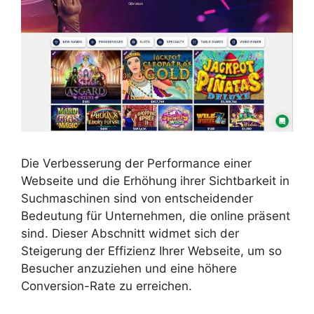
Die Verbesserung der Performance einer
Webseite und die Erhöhung ihrer Sichtbarkeit in
Suchmaschinen sind von entscheidender
Bedeutung für Unternehmen, die online präsent
sind. Dieser Abschnitt widmet sich der
Steigerung der Effizienz Ihrer Webseite, um so
Besucher anzuziehen und eine höhere
Conversion-Rate zu erreichen.