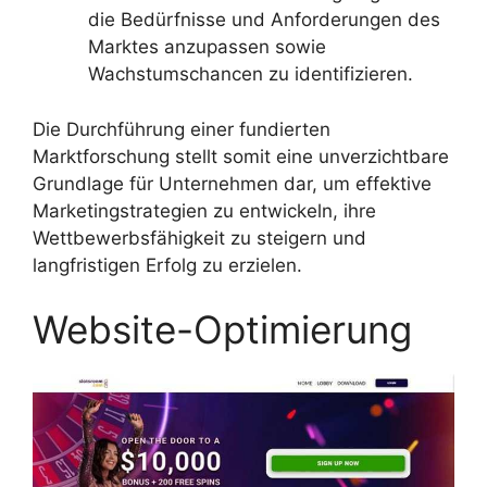
die Bedürfnisse und Anforderungen des
Marktes anzupassen sowie
Wachstumschancen zu identifizieren.
Die Durchführung einer fundierten
Marktforschung stellt somit eine unverzichtbare
Grundlage für Unternehmen dar, um effektive
Marketingstrategien zu entwickeln, ihre
Wettbewerbsfähigkeit zu steigern und
langfristigen Erfolg zu erzielen.
Website-Optimierung