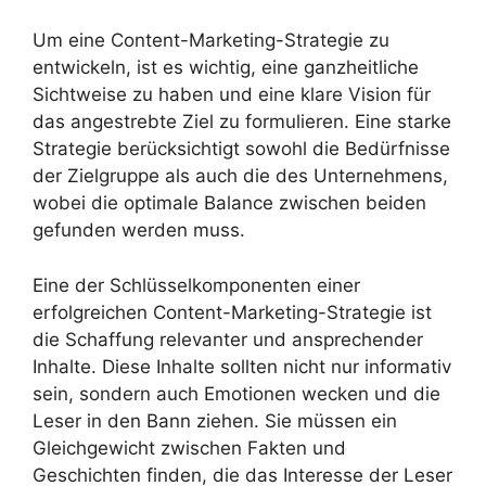
Um eine Content-Marketing-Strategie zu
entwickeln, ist es wichtig, eine ganzheitliche
Sichtweise zu haben und eine klare Vision für
das angestrebte Ziel zu formulieren. Eine starke
Strategie berücksichtigt sowohl die Bedürfnisse
der Zielgruppe als auch die des Unternehmens,
wobei die optimale Balance zwischen beiden
gefunden werden muss.
Eine der Schlüsselkomponenten einer
erfolgreichen Content-Marketing-Strategie ist
die Schaffung relevanter und ansprechender
Inhalte. Diese Inhalte sollten nicht nur informativ
sein, sondern auch Emotionen wecken und die
Leser in den Bann ziehen. Sie müssen ein
Gleichgewicht zwischen Fakten und
Geschichten finden, die das Interesse der Leser