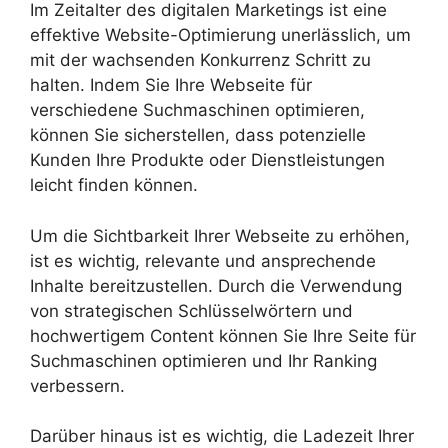
Im Zeitalter des digitalen Marketings ist eine
effektive Website-Optimierung unerlässlich, um
mit der wachsenden Konkurrenz Schritt zu
halten. Indem Sie Ihre Webseite für
verschiedene Suchmaschinen optimieren,
können Sie sicherstellen, dass potenzielle
Kunden Ihre Produkte oder Dienstleistungen
leicht finden können.
Um die Sichtbarkeit Ihrer Webseite zu erhöhen,
ist es wichtig, relevante und ansprechende
Inhalte bereitzustellen. Durch die Verwendung
von strategischen Schlüsselwörtern und
hochwertigem Content können Sie Ihre Seite für
Suchmaschinen optimieren und Ihr Ranking
verbessern.
Darüber hinaus ist es wichtig, die Ladezeit Ihrer