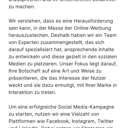
zu machen.
Wir verstehen, dass es eine Herausforderung
sein kann, in der Masse der Online-Werbung
herauszustechen. Deshalb haben wir ein Team
von Experten zusammengestellt, das sich
darauf spezialisiert hat, ansprechende Inhalte
zu entwickeln und diese gezielt in den sozialen
Medien zu platzieren. Unser Fokus liegt darauf,
Ihre Botschaft auf eine Art und Weise zu
präsentieren, die das Interesse der Nutzer
weckt und sie dazu ermutigt, mit Ihrer Marke in
Interaktion zu treten.
Um eine erfolgreiche Social Media-Kampagne
zu starten, nutzen wir eine Vielzahl von
Plattformen wie Facebook, Instagram, Twitter