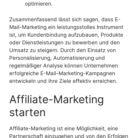
optimieren.
Zusammenfassend lässt sich sagen, dass E-
Mail-Marketing ein leistungsstolles Instrument
ist, um Kundenbindung aufzubauen, Produkte
oder Dienstleistungen zu bewerben und den
Umsatz zu steigern. Durch den Einsatz von
Personalisierung, Automatisierung und
regelmäßiger Analyse können Unternehmen
erfolgreiche E-Mail-Marketing-Kampagnen
entwickeln und ihre Ziele effektiv erreichen.
Affiliate-Marketing
starten
Affiliate-Marketing ist eine Möglichkeit, eine
Partnerschaft einzugehen und von den Erfolgen