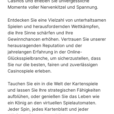
Casinos und erleben Sie unvergessliche
Momente voller Nervenkitzel und Spannung.
Entdecken Sie eine Vielzahl von unterhaltsamen
Spielen und herausfordernden Wettkämpfen,
die Ihre Sinne schärfen und Ihre
Gewinnchancen erhöhen. Vertrauen Sie unserer
herausragenden Reputation und der
jahrelangen Erfahrung in der Online-
Glücksspielbranche, um sicherzustellen, dass
Sie nur die besten, fairen und zuverlässigen
Casinospiele erleben.
Tauchen Sie ein in die Welt der Kartenspiele
und lassen Sie Ihre strategischen Fähigkeiten
aufblühen, oder genießen Sie das Leben wie
ein König an den virtuellen Spielautomaten.
Jeder Spin, jedes Kartenblatt und jeder